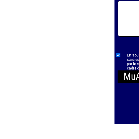
En soum
saisies
par la 
cadre d
MuA