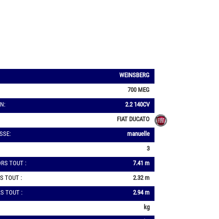
WEINSBERG
700 MEG
N:
2.2 140CV
FIAT DUCATO
SSE:
manuelle
3
RS TOUT :
7.41 m
S TOUT :
2.32 m
S TOUT :
2.94 m
kg