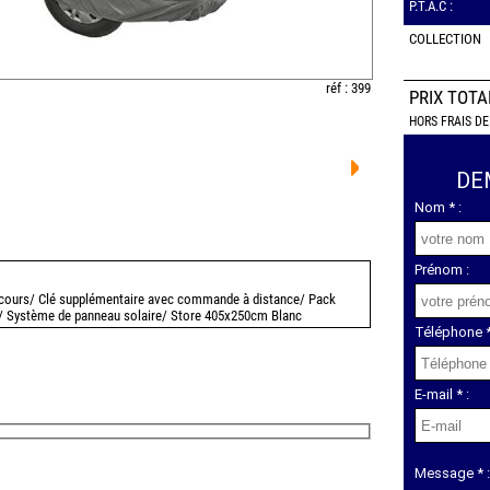
P.T.A.C :
COLLECTION
réf : 399
PRIX TOT
HORS FRAIS DE
DE
Nom * :
Prénom :
secours/ Clé supplémentaire avec commande à distance/ Pack
re/ Système de panneau solaire/ Store 405x250cm Blanc
Téléphone *
E-mail * :
Message * :