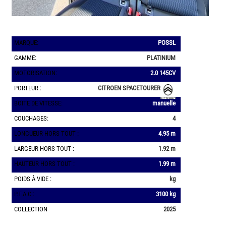
MARQUE:
POSSL
GAMME:
PLATINIUM
MOTORISATION:
2.0 145CV
PORTEUR :
CITROEN SPACETOURER
BOITE DE VITESSE:
manuelle
COUCHAGES:
4
LONGUEUR HORS TOUT :
4.95 m
LARGEUR HORS TOUT :
1.92 m
HAUTEUR HORS TOUT :
1.99 m
POIDS À VIDE :
kg
P.T.A.C :
3100 kg
COLLECTION
2025